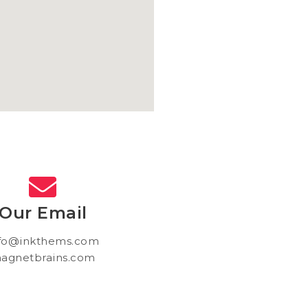
Our Email
fo@inkthems.com
agnetbrains.com